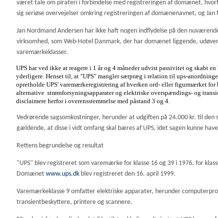
været tale om pirateri i forbindelse med registreringen af domænet, hvor
sig seriøse overvejelser omkring registreringen af domænenavnet, og Jan 
Jan Nordmand Andersen har ikke haft nogen indflydelse på den nuværende
virksomhed, som Web-Hotel Danmark, der har domænet liggende, udøver. D
varemærkeklasser.
UPS har ved ikke at reagere i 1 år og 4 måneder udvist passivitet og skabt e
yderligere. Henset til, at "UPS" mangler særpræg i relation til ups-anordninger
opretholde UPS' varemærkeregistrering af hverken ord- eller figurmærket for 
alternative strømforsyningsapparater og elektriske overspændings- og transien
disclaimere herfor i overensstemmelse med påstand 3 og 4.
Vedrørende sagsomkostninger, herunder at udgiften på 24.000 kr. til den
gældende, at disse i vidt omfang skal bæres af UPS, idet sagen kunne hav
Rettens begrundelse og resultat
"UPS" blev registreret som varemærke for klasse 16 og 39 i 1976, for klasse
Domænet
www.ups.dk
blev registreret den 16. april 1999.
Varemærkeklasse 9 omfatter elektriske apparater, herunder computerprog
transientbeskyttere, printere og scannere.