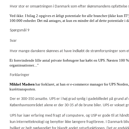
Hvor stor er omsætningen i Danmark som efter skønsmandens opfattelse 
Ved ikke. I bilag 2 opgives et årligt potentiale for alle brancher (ikke kun
100.000 enheder. Det må antages, at kun en mindre del af dette potentiale i d
Spørgsmål 9
Svar
Hvor mange danskere skønnes at have indkøbt de strømforsyninger som e
Et forsvindende lille antal private forbrugere har købt en UPS. Næsten 100 % af
organinsationer.
..."
Forklaringer
Mikkel Madsen
har forklaret, at han er e-commerce manager for UPS Norden,
kurértransporten.
Der er 300-350 ansatte. UPS er i høj grad synlig i gadebilledet på grund af 
Københavnsområdet alene er der 30-35 af de brune biler. UPS er vokset g
UPS har især erfaring med fragt af computere, og USP er gode til at håndt
kun internetteknologi og benytter ikke længere fragtbreve. I Danmark bli
hvilket er helt nødvendigt for blandt andet returfunktionen. Det er endvide