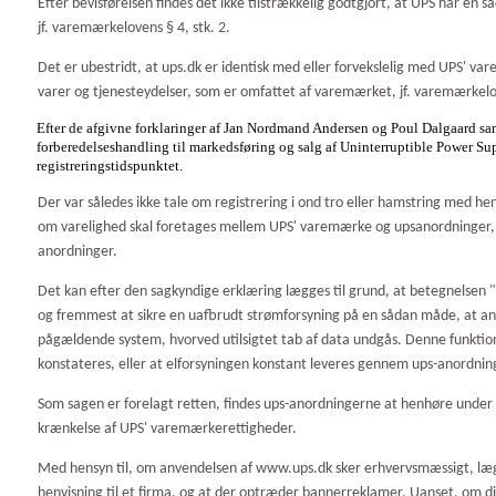
Efter bevisførelsen findes det ikke tilstrækkelig godtgjort, at UPS har en
jf. varemærkelovens § 4, stk. 2.
Det er ubestridt, at ups.dk er identisk med eller forvekslelig med UPS' v
varer og tjenesteydelser, som er omfattet af varemærket, jf. varemærkelov
Efter de afgivne forklaringer af Jan Nordmand Andersen og Poul Dalgaard samt 
forberedelseshandling til markedsføring og salg af Uninterruptible Power S
registreringstidspunktet.
Der var således ikke tale om registrering i ond tro eller hamstring med h
om varelighed skal foretages mellem UPS' varemærke og upsanordninger, s
anordninger.
Det kan efter den sagkyndige erklæring lægges til grund, at betegnelsen "
og fremmest at sikre en uafbrudt strømforsyning på en sådan måde, at ano
pågældende system, hvorved utilsigtet tab af data undgås. Denne funktion o
konstateres, eller at elforsyningen konstant leveres gennem ups-anordning
Som sagen er forelagt retten, findes ups-anordningerne at henhøre under va
krænkelse af UPS' varemærkerettigheder.
Med hensyn til, om anvendelsen af www.ups.dk sker erhvervsmæssigt, 
henvisning til et firma, og at der optræder bannerreklamer. Uanset, om di