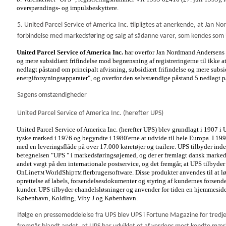
overspændings- og impulsbeskyttere.
5. United Parcel Service of America Inc. tilpligtes at anerkende, at Jan
forbindelse med markedsføring og salg af sådanne varer, som kendes som 
United Parcel Service of America Inc.
har overfor Jan Nordmand Andersens s
og mere subsidiært frifindelse mod begrænsning af registreringerne til ikke a
nedlagt påstand om principalt afvisning, subsidiært frifindelse og mere subsi
energiforsyningsapparater", og overfor den selvstændige påstand 5 nedlagt p
Sagens omstændigheder
United Parcel Service of America Inc. (herefter UPS)
United Parcel Service of America Inc. (herefter UPS) blev grundlagt i 1907 i
tyske marked i 1976 og begyndte i 1980'erne at udvide til hele Europa. I 19
med en leveringsflåde på over 17.000 køretøjer og trailere. UPS tilbyder ind
betegnelsen "UPS " i markedsføringsøjemed, og der er fremlagt dansk markeds
andet vægt på den internationale postservice, og det fremgår, at UPS tilbyd
OnLine
WorldShip
flerbrugersoftware. Disse produkter anvendes til at l
TM
TM
oprettelse af labels, forsendelsesdokumenter og styring af kundernes forsende
kunder. UPS tilbyder ehandelsløsninger og anvender for tiden en hjemmesid
København, Kolding, Viby J og København.
Ifølge en pressemeddelelse fra UPS blev UPS i Fortune Magazine for tredje