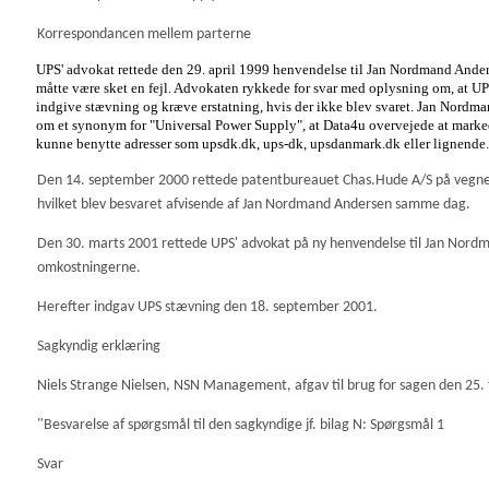
Korrespondancen mellem parterne
UPS' advokat rettede den 29. april 1999 henvendelse til Jan Nordmand And
måtte være sket en fejl. Advokaten rykkede for svar med oplysning om, at UP
indgive stævning og kræve erstatning, hvis der ikke blev svaret. Jan Nordman
om et synonym for "Universal Power Supply", at Data4u overvejede at markeds
kunne benytte adresser som upsdk.dk, ups-dk, upsdanmark.dk eller lignende. 
Den 14. september 2000 rettede patentbureauet Chas.Hude A/S på vegne 
hvilket blev besvaret afvisende af Jan Nordmand Andersen samme dag.
Den 30. marts 2001 rettede UPS' advokat på ny henvendelse til Jan No
omkostningerne.
Herefter indgav UPS stævning den 18. september 2001.
Sagkyndig erklæring
Niels Strange Nielsen, NSN Management, afgav til brug for sagen den 25.
"Besvarelse af spørgsmål til den sagkyndige jf. bilag N: Spørgsmål 1
Svar