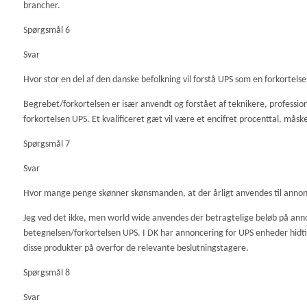
brancher.
Spørgsmål 6
Svar
Hvor stor en del af den danske befolkning vil forstå UPS som en forkortels
Begrebet/forkortelsen er især anvendt og forstået af teknikere, profession
forkortelsen UPS. Et kvalificeret gæt vil være et encifret procenttal, mås
Spørgsmål 7
Svar
Hvor mange penge skønner skønsmanden, at der årligt anvendes til annonc
Jeg ved det ikke, men world wide anvendes der betragtelige beløb på an
betegnelsen/forkortelsen UPS. I DK har annoncering for UPS enheder hid
disse produkter på overfor de relevante beslutningstagere.
Spørgsmål 8
Svar