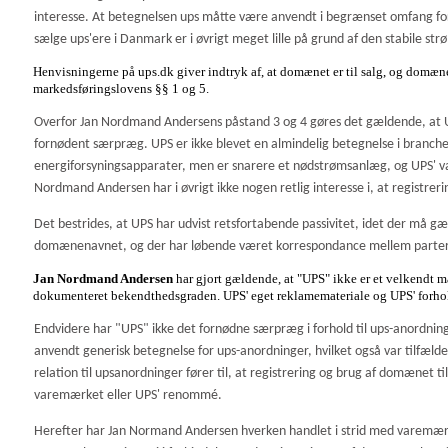
interesse. At betegnelsen ups måtte være anvendt i begrænset omfang for 
sælge ups'ere i Danmark er i øvrigt meget lille på grund af den stabile str
Henvisningerne på ups.dk giver indtryk af, at domænet er til salg, og domæne
markedsføringslovens §§ 1 og 5.
Overfor Jan Nordmand Andersens påstand 3 og 4 gøres det gældende, at U
fornødent særpræg. UPS er ikke blevet en almindelig betegnelse i branch
energiforsyningsapparater, men er snarere et nødstrømsanlæg, og UPS' va
Nordmand Andersen har i øvrigt ikke nogen retlig interesse i, at registrer
Det bestrides, at UPS har udvist retsfortabende passivitet, idet der må g
domænenavnet, og der har løbende været korrespondance mellem parter
Jan Nordmand Andersen
har gjort gældende, at "UPS" ikke er et velkendt 
dokumenteret bekendthedsgraden. UPS' eget reklamemateriale og UPS' forhol
Endvidere har "UPS" ikke det fornødne særpræg i forhold til ups-anordninge
anvendt generisk betegnelse for ups-anordninger, hvilket også var tilfæl
relation til upsanordninger fører til, at registrering og brug af domænet ti
varemærket eller UPS' renommé.
Herefter har Jan Normand Andersen hverken handlet i strid med varemærkelo