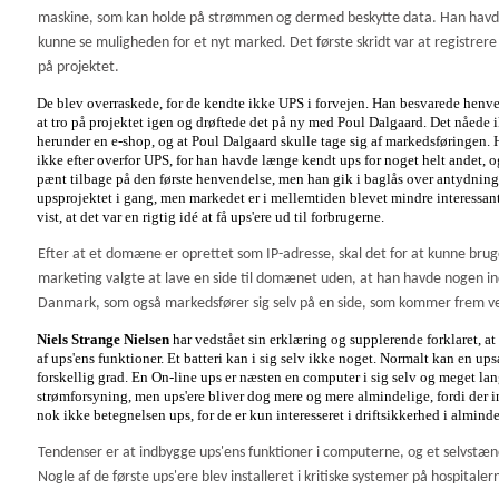
maskine, som kan holde på strømmen og dermed beskytte data. Han havde i
kunne se muligheden for et nyt marked. Det første skridt var at registr
på projektet.
De blev overraskede, for de kendte ikke UPS i forvejen. Han besvarede henv
at tro på projektet igen og drøftede det på ny med Poul Dalgaard. Det nåede ik
her
under en e-shop, og at Poul Dalgaard skulle tage sig af markedsføringen. 
ikke efter overfor UPS, for han havde længe kendt ups for noget helt andet, o
pænt tilbage på den første henvendelse, men han gik i baglås over antydninge
upsprojektet i gang, men markedet er i mellemtiden blevet mindre interessant
vist, at det var en rigtig idé at få ups'ere ud til forbrugerne.
Efter at et domæne er oprettet som IP-adresse, skal det for at kunne brug
marketing valgte at lave en side til domænet uden, at han havde nogen ind
Danmark, som også markedsfører sig selv på en side, som kommer frem ved
Niels Strange Nielsen
har vedstået sin erklæring og supplerende forklaret, 
af ups'ens funktioner. Et batteri kan i sig selv ikke noget. Normalt kan en
forskellig grad. En On-line ups er næsten en computer i sig selv og meget lang
strømforsyning, men ups'ere bliver dog mere og mere almindelige, fordi der in
nok ikke betegnelsen ups, for de er kun interesseret i driftsikkerhed i almind
Tendenser er at indbygge ups'ens funktioner i computerne, og et selvstæn
Nogle af de første ups'ere blev installeret i kritiske systemer på hospitaler