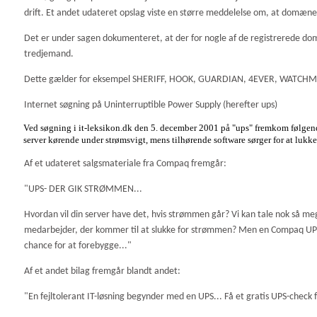
drift. Et andet udateret opslag viste en større meddelelse om, at domæ
Det er under sagen dokumenteret, at der for nogle af de registrerede d
tredjemand.
Dette gælder for eksempel SHERIFF, HOOK, GUARDIAN, 4EVER, WAT
Internet søgning på Uninterruptible Power Supply (herefter ups)
Ved søgning i it-leksikon.dk den 5. december 2001 på "ups" fremkom følgen
server kørende under strømsvigt, mens tilhørende software sørger for at lukke 
Af et udateret salgsmateriale fra Compaq fremgår:
"UPS- DER GIK STRØMMEN...
Hvordan vil din server have det, hvis strømmen går? Vi kan tale nok så me
medarbejder, der kommer til at slukke for strømmen? Men en Compaq UPS ha
chance for at forebygge..."
Af et andet bilag fremgår blandt andet:
"En fejltolerant IT-løsning begynder med en UPS... Få et gratis UPS-check