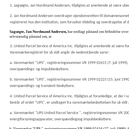
1. sagsøgte, Jan Nordmand Andersen, tilpligtes at anerkende at være ub
2. Jan Nordmand Andersen overdrager ejendomsretten til domænenavne
registreret hos den institution, som forvalter tildeling og overdragelse
Sagsøgte, Jan Nordmand Andersen,
har nedlagt påstand om frifindelse over
selvstændig påstand om, at
3. United Parcel Service of America Inc. tilpligtes at anerkende at være f
Varemærkeregistret for så vidt angår de nedenstående varer:
a. Varemærket "UPS", registreringsnummer VR 1999 02415 (7. juli 1999), fo
overspændings- og impulsbeskyttere.
b. Varemærket "UPS", registreringsnummer VR 1999 02223 (15. juni 1990), 
overspændings- og transient-beskyttere.
4. United Parcel Service of America Inc. tilpligtes at foranledige, at der 
består af ordet “UPS", er undtaget fra varemærkebeskyttelsen for så vi
a. Varemærket "UPS United Parcel Service
", registreringsnummer VR 2000 
energiforsyningsapparater, overspændingsog impulsbeskyttere.
b. Varemærket "UPS
", registreringsnummer VR 1999 02416 (27. juli 1999), for