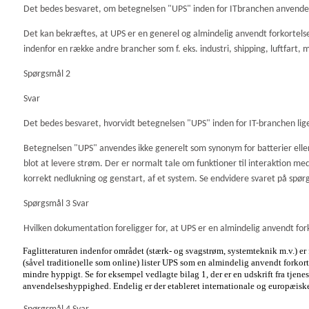
Det bedes besvaret, om betegnelsen "UPS" inden for ITbranchen anvendes 
Det kan bekræftes, at UPS er en generel og almindelig anvendt forkortelse
indenfor en række andre brancher som f. eks. industri, shipping, luftfart,
Spørgsmål 2
Svar
Det bedes besvaret, hvorvidt betegnelsen "UPS" inden for IT-branchen lig
Betegnelsen "UPS" anvendes ikke generelt som synonym for batterier eller 
blot at levere strøm. Der er normalt tale om funktioner til interaktion med
korrekt nedlukning og genstart, af et system. Se endvidere svaret på spør
Spørgsmål 3 Svar
Hvilken dokumentation foreligger for, at UPS er en almindelig anvendt for
Faglitteraturen indenfor området (stærk- og svagstrøm, systemteknik m.v.) er
(såvel traditionelle som online) lister UPS som en almindelig anvendt for
mindre hyppigt. Se for eksempel vedlagte
bilag 1, der er en udskrift fra tje
anvendelseshyppighed. Endelig er der etableret internationale og europæis