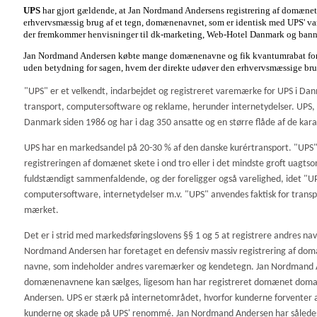
UPS
har gjort gældende, at Jan Nordmand Andersens registrering af domænet u
erhvervsmæssig brug af et tegn, domænenavnet, som er identisk med UPS' 
der fremkommer henvisninger til dk-marketing, Web-Hotel Danmark og bann
Jan Nordmand Andersen købte mange domænenavne og fik kvantumrabat
fo
uden betydning for sagen, hvem der direkte udøver den erhvervsmæssige bru
"UPS" er et velkendt, indarbejdet og registreret varemærke for UPS i Dan
transport, computersoftware og reklame, herunder internetydelser. UPS, 
Danmark siden 1986 og har i dag 350 ansatte og en større flåde af de kara
UPS har en markedsandel på 20-30 % af den danske kurértransport. "UPS" e
registreringen af domænet skete i ond tro eller i det mindste groft uag
fuldstændigt sammenfaldende, og der foreligger også varelighed, idet "U
computersoftware, internetydelser m.v. "UPS" anvendes faktisk for tra
mærket.
Det er i strid med markedsføringslovens §§ 1 og 5 at registrere andres 
Nordmand Andersen har foretaget en defensiv massiv registrering af dom
navne, som indeholder andres varemærker og kendetegn. Jan Nordmand An
domænenavnene kan sælges, ligesom han har registreret domænet domain-
Andersen. UPS er stærk på internetområdet, hvorfor kunderne forventer at k
kunderne og skade på UPS' renommé. Jan Nordmand Andersen har således hve