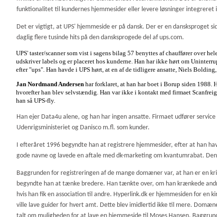
funktionalitet til kundernes hjemmesider eller levere løsninger integreret 
Det er vigtigt, at UPS' hjemmeside er på dansk. Der er en dansksproget s
daglig flere tusinde hits på den dansksprogede del af ups.com.
UPS' taster/scanner som vist i sagens bilag 57 benyttes af chauffører over hele
udskriver labels og er placeret hos kunderne.
Han har ikke hørt om Uninterru
efter "ups". Han havde i UPS hørt, at en af de tidligere ansatte, Niels Bolding,
Jan Nordmand Andersen
har forklaret, at han har boet i Borup siden 1988
hvorefter han blev selvstændig. Han var ikke i kontakt med firmaet Scanfrei
han så UPS-fly.
Han ejer Data4u alene, og han har ingen ansatte. Firmaet udfører service 
Udenrigsministeriet og Danisco m.fl. som kunder.
I efteråret 1996 begyndte han at registrere hjemmesider, efter at han ha
gode navne og lavede en aftale med dk-marketing om kvantumrabat. Deng
Baggrunden for registreringen af de mange domæner var, at han er en kriste
begyndte han at tænke bredere. Han tænkte over, om han krænkede andres
hvis han fik en association til andre. Hyperlink.dk er hjemmesiden for en 
ville lave guider for hvert amt. Dette blev imidlertid ikke til mere. Do
talt om muligheden for at lave en hjemmeside til Moses Hansen. Baggrunde