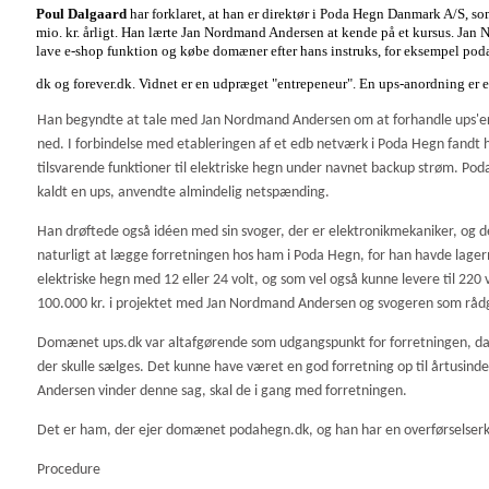
Poul Dalgaard
har forklaret, at han er direktør i Poda Hegn Danmark A/S, 
mio. kr. årligt. Han lærte Jan Nordmand Andersen at kende på et kursus. Jan 
lave e-shop funktion og købe domæner efter hans instruks, for eksempel pod
dk og forever.dk. Vidnet er en udpræget "entrepeneur".
En ups-anordning er e
Han begyndte at tale med Jan Nordmand Andersen om at forhandle ups'ere 
ned. I forbindelse med etableringen af et edb netværk i Poda Hegn fandt h
tilsvarende funktioner til elektriske hegn under navnet backup strøm. Poda
kaldt en ups, anvendte almindelig netspænding.
Han drøftede også idéen med sin svoger, der er elektronikmekaniker, og d
naturligt at lægge forretningen hos ham i Poda Hegn, for han havde lagermu
elektriske hegn med 12 eller 24 volt, og som vel også kunne levere til 220 
100.000 kr. i projektet med Jan Nordmand Andersen og svogeren som råd
Domænet ups.dk var altafgørende som udgangspunkt for forretningen, da id
der skulle sælges. Det kunne have været en god forretning op til årtus
Andersen vinder denne sag, skal de i gang med forretningen.
Det er ham, der ejer domænet podahegn.dk, og han har en overførselserklæ
Procedure