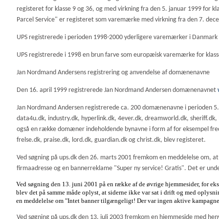
registeret for klasse 9 og 36, og med virkning fra den 5. januar 1999 for 
Parcel Service" er registeret som varemærke med virkning fra den 7. decemb
UPS registrerede i perioden 1998-2000 yderligere varemærker i Danm
UPS registrerede i 1998 en brun farve som europæisk varemærke for klass
Jan Nordmand Andersens registrering og anvendelse af domænenavne
Den 16. april 1999 registrerede Jan Nordmand Andersen domænenavnet
Jan Nordmand Andersen registrerede ca. 200 domænenavne i perioden 5. o
data4u.dk, industry.dk, hyperlink.dk, 4ever.dk, dreamworld.dk, sheriff.dk
også en række domæner indeholdende bynavne i form af for eksempel freder
frelse.dk, praise.dk, lord.dk, guardian.dk og christ.dk, blev registeret.
Ved søgning på ups.dk den 26. marts 2001 fremkom en meddelelse om, at
firmaadresse og en bannerreklame "Super ny service! Gratis". Det er un
Ved søgning den 13. juni 2001 på en række af de øvrige hjemmesider, for eks
blev det på samme måde oplyst, at siderne ikke var sat i drift og med oplys
en meddelelse om "Intet banner tilgængeligt! Der var ingen aktive kampagne
Ved søgning på ups.dk den 13. juli 2003 fremkom en hjemmeside med henv