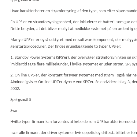
Spørgsmål 4 Svar
Hvad karakteriserer en strømforsyning af den type, som efter skønsmand
En UPS er en strømforsyningsenhed, der inkluderer et batteri, som gør det m
Dette betyder, at det bliver muligt at nedlukke systemet på en ordentli
Mange UPS'er er også udstyret med en softwarekomponent, der muliggør 
genstartsprocedurer. Der findes grundlæggende to typer UPS'er:
1. Standby Power Systems (SPS'er), der overvåger strømforsyningen og skifter 
imidlertid tage flere millisekunder, i hvilke systemet er uden strøm. SPS s
2. On-line UPS'er, der konstant forsyner systemet med strøm - også når
Almindeligvis er On-line UPS'er dyrere end SPS'er. Se endvidere bilag 3, d
2002.
Spørgsmål 5
Svar
Hvilke typer firmaer kan forventes at købe de som UPS karakteriserede s
Især alle firmaer, der driver systemer hvis oppetid og driftsstabilitet er 