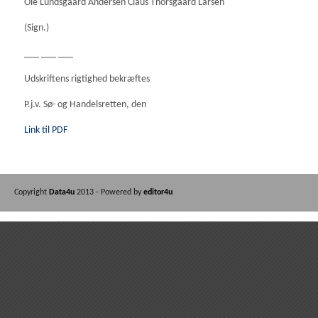
Ole Lundsgaard Andersen Claus Thorsgaard Larsen
(Sign.)
___ ___ ___
Udskriftens rigtighed bekræftes
P.j.v. Sø- og Handelsretten, den
Link til PDF
Copyright
Data4u
2013 - Powered by
editor4u