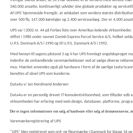
fremgår blandt andet, at UPS har udviklet et af verdens mest kendte mær
340.000 ansatte, kontinuerligt udvider sine globale produkter og servicetilb
Af UPS' hjemmeside fremgår, at selskabet som verdens største distributio
over 500 fly, 147.000 køretøjer og 2.400 serviceanlæg. Der er 4.000 ansat
UPS var i 2002 nr. 44 på Forbes liste over Amerikas ledende virksomhede
stiftet i 1986 under navnet Danish Express Parcel Service A/S, hvilket se
U.P.S. Denmark A/S i 1990 og til U.P.S. Danmark A/S i 1992.
Med hensyn til sagens påstand 3 og 4 har UPS fremlagt engelsksproget m
indenfor de omhandlende varemærkeklasser ved at sælge diverse reklame
mus. Mærket anvendes også på hardware i form af de særlige taste/scanne
benyttes af såvel UPS som kunderne.
Data4u v/ Jan Nordmand Andersen
Data4u er en personlig drevet IT-konsulentvirksomhed, som tilbyder edb 
virksomheden har erfaring med web design, databaser, platforme, progr
Der er ingen informationer om salg af hardware eller salg af domænenavne, m
Varemærkeregistrering af UPS
"UPS" blev registreret som ord- og figurmærke i Danmark for klasse 16 og 