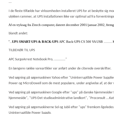
...
I de fleste tilfælde har virksomheden installeret UPS for at beskytte sig mo
ulykken rammer, at UPS installationen ikke var optimal ud fra forventning
Af en tryksag fra Zitech computer, dateret december 2001/januar 2002, fremg
blandt andet:
"...
UPS SMART-UPS & BACK-UPS
APC Back-UPS CS 500 VA USB ........... K
TILBEHØR TIL UPS
APC SurgeArrest Notebook Pro, ..........."
En længere række vareartikler var anført under de citerede overskrifter.
Ved søgning på søgemaskinen Yahoo efter "Uninterruptible Power Suppli
Power og MicroDowell som de mest populære, under angivelse af, at der v
Ved søgning på søgemaskinen Google efter "ups" på danske hjemmesider fr
hjemmeside", "UPS-Det studieadministrative landkort", "Proconsult ...Ka
Ved søgning på søgemaskinerne Sol og Jubii efter "ups" fremkom ligeledes
Uninterruptible Power Supply.