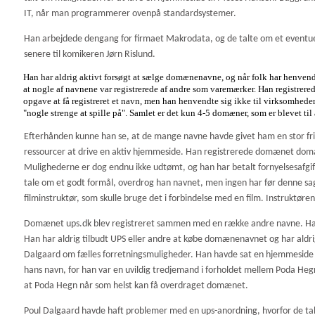
IT, når man programmerer ovenpå standardsystemer.
Han arbejdede dengang for firmaet Makrodata, og de talte om et eventue
senere til komikeren Jørn Rislund.
Han har aldrig aktivt forsøgt at sælge domænenavne, og når folk har henvendt s
at nogle af navnene var registrerede af andre som varemærker. Han registrere
opgave at få registreret et navn, men han henvendte sig ikke til virksomheder 
"nogle strenge at spille på". Samlet er det kun 4-5 domæner, som er blevet ti
Efterhånden kunne han se, at de mange navne havde givet ham en stor fr
ressourcer at drive en aktiv hjemmeside. Han registrerede domænet domain
Mulighederne er dog endnu ikke udtømt, og han har betalt fornyelsesafgift
tale om et godt formål, overdrog han navnet, men ingen har før denne sag
filminstruktør, som skulle bruge det i forbindelse med en film. Instruktør
Domænet ups.dk blev registreret sammen med en række andre navne. Han ha
Han har aldrig tilbudt UPS eller andre at købe domænenavnet og har aldri
Dalgaard om fælles forretningsmuligheder. Han havde sat en hjemmeside 
hans navn, for han var en uvildig tredjemand i forholdet mellem Poda Hegn
at Poda Hegn når som helst kan få overdraget domænet.
Poul Dalgaard havde haft problemer med en ups-anordning, hvorfor de tal